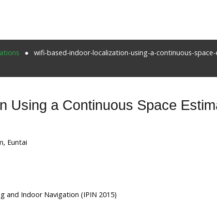
ations
wifi-based-indoor-localization-using-a-continuous-space
on Using a Continuous Space Estim
m, Euntai
ng and Indoor Navigation (IPIN 2015)