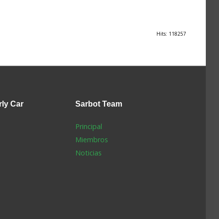
Hits: 118257
rly Car
Sarbot
Team
Principal
Miembros
Noticias