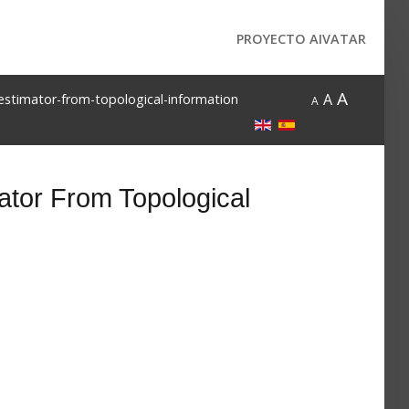
PROYECTO AIVATAR
A
A
-estimator-from-topological-information
A
ator From Topological