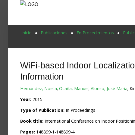
Proyecto Aivatar
Inicio
Publicaciones
En Procedimientos
Public
WiFi-based Indoor Localizati
Information
Hernández, Noelia
;
Ocaña, Manuel
;
Alonso, José María
; Ki
Year:
2015
Type of Publication:
In Proceedings
Book title:
International Conference on Indoor Positioni
Pages:
148899-1-148899-4